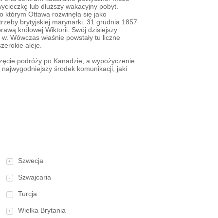
cieczkę lub dłuższy wakacyjny pobyt.
o którym Ottawa rozwinęła się jako
zeby brytyjskiej marynarki. 31 grudnia 1857
rawą królowej Wiktorii. Swój dzisiejszy
X w. Wówczas właśnie powstały tu liczne
zerokie aleje.
zęcie podróży po Kanadzie, a wypożyczenie
najwygodniejszy środek komunikacji, jaki
Szwecja
+
Szwajcaria
-
Turcja
-
Wielka Brytania
+