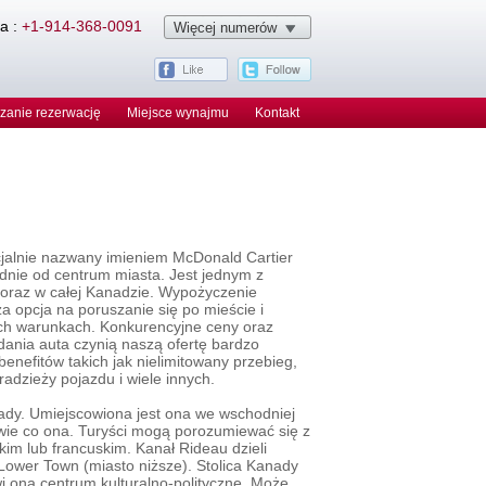
ia :
+1-914-368-0091
Więcej numerów
zanie rezerwację
Miejsce wynajmu
Kontakt
cjalnie nazwany imieniem McDonald Cartier
udnie od centrum miasta. Jest jednym z
 oraz w całej Kanadzie. Wypożyczenie
a opcja na poruszanie się po mieście i
ych warunkach. Konkurencyjne ceny oraz
dania auta czynią naszą ofertę bardzo
benefitów takich jak nielimitowany przebieg,
dzieży pojazdu i wiele innych.
nady. Umiejscowiona jest ona we wschodniej
zwie co ona. Turyści mogą porozumiewać się z
kim lub francuskim. Kanał Rideau dzieli
Lower Town (miasto niższe). Stolica Kanady
wi ona centrum kulturalno-polityczne. Może