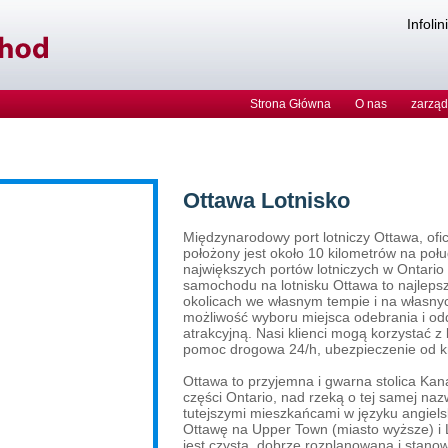
Infolin
Strona Główna
O nas
zarząd
Ottawa Lotnisko
Międzynarodowy port lotniczy Ottawa, ofi
położony jest około 10 kilometrów na poł
największych portów lotniczych w Ontario
samochodu na lotnisku Ottawa to najlepsz
okolicach we własnym tempie i na własn
możliwość wyboru miejsca odebrania i od
atrakcyjną. Nasi klienci mogą korzystać z 
pomoc drogowa 24/h, ubezpieczenie od kra
Ottawa to przyjemna i gwarna stolica Ka
części Ontario, nad rzeką o tej samej na
tutejszymi mieszkańcami w języku angiels
Ottawę na Upper Town (miasto wyższe) i 
jest czysta, dobrze rozplanowana i stano