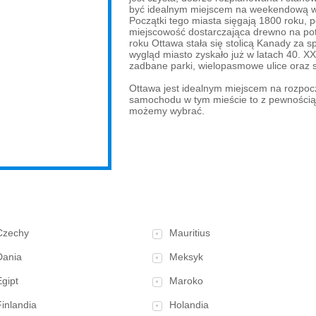
być idealnym miejscem na weekendową wy
Początki tego miasta sięgają 1800 roku, p
miejscowość dostarczająca drewno na potr
roku Ottawa stała się stolicą Kanady za sp
wygląd miasto zyskało już w latach 40. X
zadbane parki, wielopasmowe ulice oraz s
Ottawa jest idealnym miejscem na rozpoc
samochodu w tym mieście to z pewnością 
możemy wybrać.
Czechy
Mauritius
+
Dania
Meksyk
+
Egipt
Maroko
+
Finlandia
Holandia
+