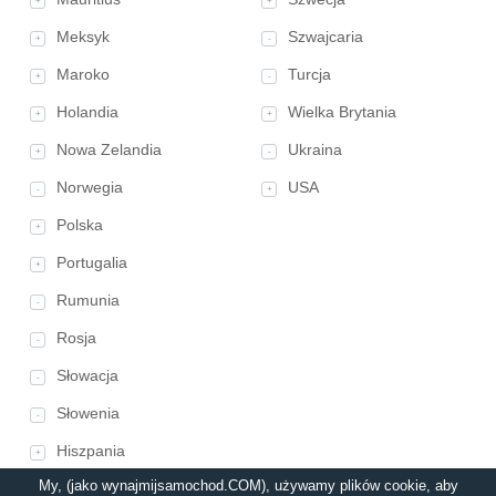
+
+
Meksyk
Szwajcaria
+
-
Maroko
Turcja
+
-
Holandia
Wielka Brytania
+
+
Nowa Zelandia
Ukraina
+
-
Norwegia
USA
-
+
Polska
+
Portugalia
+
Rumunia
-
Rosja
-
Słowacja
-
Słowenia
-
Hiszpania
+
My, (jako wynajmijsamochod.COM), używamy plików cookie, aby