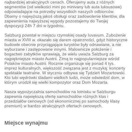
najbardziej atrakcyjnych cenach. Oferujemy auta z różnych
segmentów (od wielkości mini po minivany lub auta luksusowe)
odpowiadające na potrzeby wszystkich naszych odbiorców.
Dbamy o najwyższą jakoś obsługi oraz zadowolenie klientów, dla
zapewnienia najwyższej wygody pozostajemy do Twojej
dyspozycji 24h 7 dni w tygodniu.
Salzburg powstał w miejscu rzymskiej osady Iuvavum. Zubożenie
miasta w XVIII w. okazało się darem opatrzności, gdyż historyczne
budowle obecnie przyciągające turystów były odnawiane, a nie
wyburzane i zastępowane innymi. Malownicze położenie i
bogactwo zabytków sprawiają, że wielu uważa Salzburg za
najpiękniejsze miasto Austrii. Zimą to najpopularniejsze wśród
Polaków miasto Austrii. Rocznie organizuje się ponad 4 tys.
imprez kulturalnych, większość związana jest z muzyką: koncerty
spektakle teatralne. W styczniu odbywa się Tydzień Mozartowski.
Kto lubi wędrówki śladami wielkich ludzi, może odwiedzić dom, w
którym urodził się wielki kompozytor oraz Dom Mozarta.
Nasza wypożyczalnia samochodów na lotnisku w Salzburgu
zapewnia największą ofertę samochodów różnych klas i
przedziałów cenowych (od ekonomicznej po samochody klasy
premium) w bardzo atrakcyjnych ofertach cenowych.
Miejsce wynajmu