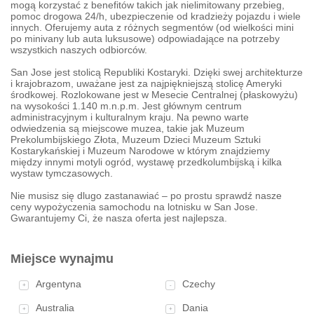
mogą korzystać z benefitów takich jak nielimitowany przebieg,
pomoc drogowa 24/h, ubezpieczenie od kradzieży pojazdu i wiele
innych. Oferujemy auta z różnych segmentów (od wielkości mini
po minivany lub auta luksusowe) odpowiadające na potrzeby
wszystkich naszych odbiorców.
San Jose jest stolicą Republiki Kostaryki. Dzięki swej architekturze
i krajobrazom, uważane jest za najpiękniejszą stolicę Ameryki
środkowej. Rozlokowane jest w Mesecie Centralnej (płaskowyżu)
na wysokości 1.140 m.n.p.m. Jest głównym centrum
administracyjnym i kulturalnym kraju. Na pewno warte
odwiedzenia są miejscowe muzea, takie jak Muzeum
Prekolumbijskiego Złota, Muzeum Dzieci Muzeum Sztuki
Kostarykańskiej i Muzeum Narodowe w którym znajdziemy
między innymi motyli ogród, wystawę przedkolumbijską i kilka
wystaw tymczasowych.
Nie musisz się dlugo zastanawiać – po prostu sprawdź nasze
ceny wypożyczenia samochodu na lotnisku w San Jose.
Gwarantujemy Ci, że nasza oferta jest najlepsza.
Miejsce wynajmu
Argentyna
Czechy
+
-
Australia
Dania
+
+