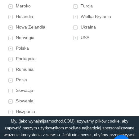
Maroko
Turcja
+
-
Holandia
Wielka Brytania
+
+
Nowa Zelandia
Ukraina
+
-
Norwegia
USA
-
+
Polska
+
Portugalia
+
Rumunia
-
Rosja
-
Słowacja
-
Słowenia
-
Hiszpania
+
My, (jako wynajmijsamochod.COM), używamy plików cookie, aby
* Więcej miast dostępnych w powyższej wyszukiwarce
zapewnić naszym użytkownikom możliwie najbardziej spersonalizowane
wrażenie korzystania z serwisu. Jeśli nie chcesz, abyśmy przechowywali